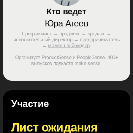
Кто ведет
Юра Агеев
Программист → проджект → продакт →
исполнительный директор → предприниматель
→
мамкин вайбкодер
.
Организует ProductSense и PeopleSense. 400+
выпусков подкаста make sense.
Участие
Лист ожидания